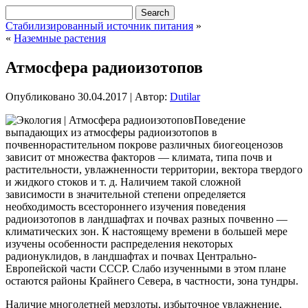
Стабилизированный источник питания
»
«
Наземные растения
Атмосфера радиоизотопов
Опубликовано
30.04.2017
|
Автор:
Dutilar
Поведение
выпадающих из атмосферы радиоизотопов в
почвеннорастительном покрове различных биогеоценозов
зависит от множества факторов — климата, типа почв и
растительности, увлажненности территории, вектора твердого
и жидкого стоков и т. д. Наличием такой сложной
зависимости в значительной степени определяется
необходимость всестороннего изучения поведения
радиоизотопов в ландшафтах
и почвах разных почвенно —
климатических зон. К настоящему времени в большей мере
изучены особенности распределения некоторых
радионуклидов, в ландшафтах и почвах Центрально-
Европейской части СССР. Слабо изученными в этом плане
остаются районы Крайнего Севера, в частности, зона тундры.
Наличие многолетней мерзлоты, избыточное увлажнение,