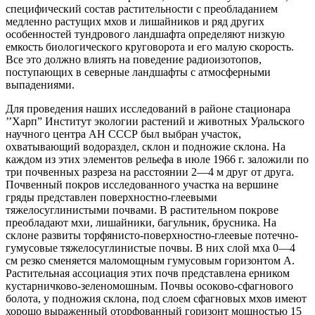
специфический состав растительности с преобладанием
медленно растущих мхов и лишайников и ряд других
особенностей тундрового ландшафта определяют низкую
емкость биологического круговорота и его малую скорость.
Все это должно влиять на поведение радиоизотопов,
поступающих в северные ландшафты с атмосферными
выпадениями.
Для проведения наших исследований в районе стационара
’’Харп” Институт экологии растений и животных Уральского
научного центра АН СССР был выбран участок,
охватывающий водораздел, склон и подножие склона. На
каждом из этих элементов рельефа в июле 1966 г. заложили по
три почвенных разреза на расстоянии 2—4 м друг от друга.
Почвенный покров исследованного участка на вершине
гряды представлен поверхностно-глеевыми
тяжелосуглинистыми почвами. В растительном покрове
преобладают мхи, лишайники, багульник, брусника. На
склоне развиты торфянисто-поверхностно-глеевые потечно-
гумусовые тяжелосуглинистые почвы. В них слой мха 0—4
см резко сменяется маломощным гумусовым горизонтом А.
Растительная ассоциация этих почв представлена ерником
кустарничково-зеленомошным. Почвы осоково-сфагнового
болота, у подножия склона, под слоем сфагновых мхов имеют
хорошо выраженный оторфованный горизонт мощностью 15