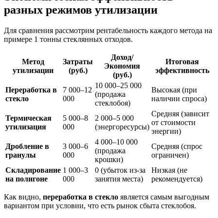
разных режимов утилизации
Для сравнения рассмотрим рентабельность каждого метода на
примере 1 тонны стеклянных отходов.
Доход/
Метод
Затраты
Итоговая
Экономия
утилизации
(руб.)
эффективность
(руб.)
10 000–25 000
Переработка в
7 000–12
Высокая (при
(продажа
стекло
000
наличии спроса)
стеклобоя)
Средняя (зависит
Термическая
5 000–8
2 000–5 000
от стоимости
утилизация
000
(энергоресурсы)
энергии)
4 000–10 000
Дробление в
3 000–6
Средняя (спрос
(продажа
гранулы
000
ограничен)
крошки)
Складирование
1 000–3
0 (убыток из-за
Низкая (не
на полигоне
000
занятия места)
рекомендуется)
Как видно,
переработка в стекло
является самым выгодным
вариантом при условии, что есть рынок сбыта стеклобоя.