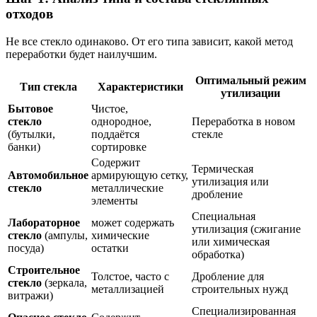
отходов
Не все стекло одинаково. От его типа зависит, какой метод
переработки будет наилучшим.
Оптимальный режим
Тип стекла
Характеристики
утилизации
Бытовое
Чистое,
стекло
однородное,
Переработка в новом
(бутылки,
поддаётся
стекле
банки)
сортировке
Содержит
Термическая
Автомобильное
армирующую сетку,
утилизация или
стекло
металлические
дробление
элементы
Специальная
Лабораторное
может содержать
утилизация (сжигание
стекло
(ампулы,
химические
или химическая
посуда)
остатки
обработка)
Строительное
Толстое, часто с
Дробление для
стекло
(зеркала,
металлизацией
строительных нужд
витражи)
Специализированная