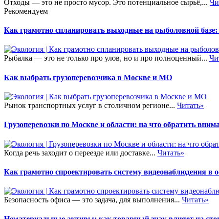
Отходы — это не просто мусор. Это потенциальное сырьё,...
Чи
Рекомендуем
Как грамотно спланировать выходные на рыболовной базе:
Рыбалка — это не только про улов, но и про полноценный...
Чи
Как выбрать грузоперевозчика в Москве и МО
Рынок транспортных услуг в столичном регионе...
Читать»
Грузоперевозки по Москве и области: на что обратить внима
Когда речь заходит о переезде или доставке...
Читать»
Как грамотно спроектировать систему видеонаблюдения в 
Безопасность офиса — это задача, для выполнения...
Читать»
Нематериальные активы: как товарный знак влияет на сто