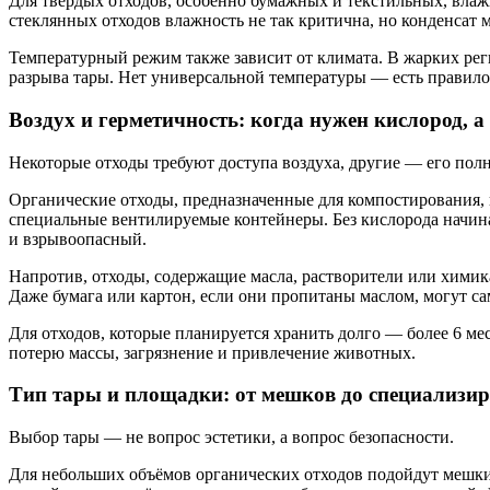
Для твёрдых отходов, особенно бумажных и текстильных, влаж
стеклянных отходов влажность не так критична, но конденсат 
Температурный режим также зависит от климата. В жарких ре
разрыва тары. Нет универсальной температуры — есть правило:
Воздух и герметичность: когда нужен кислород, а
Некоторые отходы требуют доступа воздуха, другие — его пол
Органические отходы, предназначенные для компостирования, 
специальные вентилируемые контейнеры. Без кислорода начина
и взрывоопасный.
Напротив, отходы, содержащие масла, растворители или химика
Даже бумага или картон, если они пропитаны маслом, могут са
Для отходов, которые планируется хранить долго — более 6 ме
потерю массы, загрязнение и привлечение животных.
Тип тары и площадки: от мешков до специализ
Выбор тары — не вопрос эстетики, а вопрос безопасности.
Для небольших объёмов органических отходов подойдут мешки