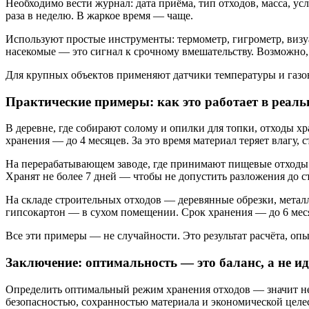
Необходимо вести журнал: дата приёма, тип отходов, масса, ус
раза в неделю. В жаркое время — чаще.
Используют простые инструменты: термометр, гигрометр, визуа
насекомые — это сигнал к срочному вмешательству. Возможно, 
Для крупных объектов применяют датчики температуры и газов
Практические примеры: как это работает в реаль
В деревне, где собирают солому и опилки для топки, отходы хр
хранения — до 4 месяцев. За это время материал теряет влагу, 
На перерабатывающем заводе, где принимают пищевые отходы дл
Хранят не более 7 дней — чтобы не допустить разложения до ст
На складе строительных отходов — деревянные обрезки, метал
гипсокартон — в сухом помещении. Срок хранения — до 6 мес
Все эти примеры — не случайности. Это результат расчёта, оп
Заключение: оптимальность — это баланс, а не и
Определить оптимальный режим хранения отходов — значит не 
безопасностью, сохранностью материала и экономической целес