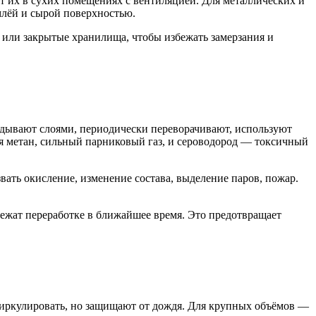
т их в сухих помещениях с вентиляцией. Для металлических и
млёй и сырой поверхностью.
 или закрытые хранилища, чтобы избежать замерзания и
адывают слоями, периодически переворачивают, используют
я метан, сильный парниковый газ, и сероводород — токсичный
ать окисление, изменение состава, выделение паров, пожар.
лежат переработке в ближайшее время. Это предотвращает
иркулировать, но защищают от дождя. Для крупных объёмов —