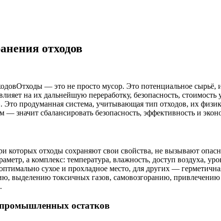
анения отходов
Отходы — это не просто мусор. Это потенциальное сырьё, 
, влияет на их дальнейшую переработку, безопасность, стоимост
. Это продуманная система, учитывающая тип отходов, их физик
м — значит сбалансировать безопасность, эффективность и экон
и которых отходы сохраняют свои свойства, не вызывают опасн
метр, а комплекс: температура, влажность, доступ воздуха, уро
оптимально сухое и прохладное место, для других — герметичная
ю, выделению токсичных газов, самовозгоранию, привлечению 
.
х промышленных остатков