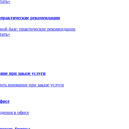
тать»
 практические рекомендации
тать»
ние при заказе услуги
офисе
имость бизнеса