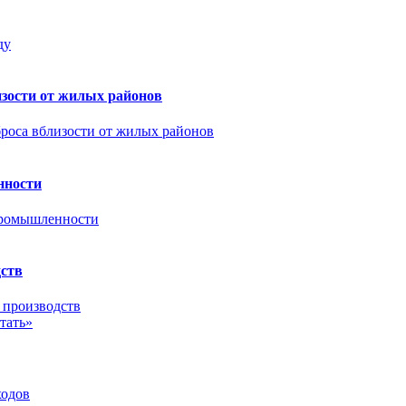
зости от жилых районов
нности
дств
тать»