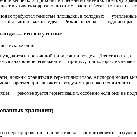
ность выше 60 % приводит к плесени и гниению. Поэтому храня
может вызывать коррозию, поэтому важно избегать контакта с зе
гионах требуются тенистые площадки, в холодных — утеплённые
 стабильность важнее идеала. Резкие перепады — худший враг.
 когда — его отсутствие
ного исключения.
нуждаются в постоянной циркуляции воздуха. Для этого их укл
ется анаэробное разложение — процесс, при котором выделяетс
ты, должны храниться в герметичной таре. Кислород может вызв
мовозгораться при контакте с воздухом при накоплении тепла.
сяцев — рекомендуется герметизация, особенно если они не под
ированных хранилищ
 из перфорированного полиэтилена — они позволяют воздуху ц