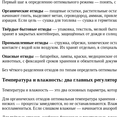
Первый шаг к определению оптимального режима — понять, с ка
Органические отходы
— пищевые остатки, растительные остат
начинают гнить, выделяют метан, сероводород, аммиак, привл
аэрация. Если цель — сушка для топлива — сушка и герметиза
Твёрдые бытовые отходы
— упаковка, текстиль, мелкий быто
хранят в закрытых контейнерах, защищённых от дождя и солнца
Промышленные отходы
— стружка, обрезки, химические оста
контакте с водой или воздухом. Их хранят отдельно, в специал
Опасные отходы
— батарейки, лампы, краски, медицинские отх
животных, с фиксацией сроков хранения и обязательной докум
Без чёткого разделения отходов по типам определить оптимал
Температура и влажность: два главных регулято
Температура и влажность — это два основных параметра, котор
Для органических отходов оптимальная температура хранения —
низких — процессы замедляются, но не останавливаются. Влаж
воспламениться. Если слишком влажные — начинается анаэробн