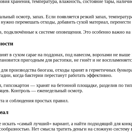
ловия хранения, температура, влажность, состояние тары, налич
льный осмотр, запах. Если появляется резкий запах, температур
нужно перемешать отходы, добавить сухой материал, перенести 
, подключённые к системе оповещения. Это особенно важно на п
ности
анят в сухом сарае на поддонах, под навесом, ворохами не выше
становится пригодным для растопки, не гниёт и не воспламеняетс
я производства биогаза, отходы хранят в герметичных бункерах
адии, когда бактерии перестанут работать эффективно.
л, гипсокартон — хранят на бетонной площадке, разделив по ти
яцев. Контроль — еженедельный осмотр.
ыта и соблюдения простых правил.
деал
искать «самый лучший» вариант, а найти подходящий для конкр
ообразностью. Нет смысла тратить деньги на сложную систему в