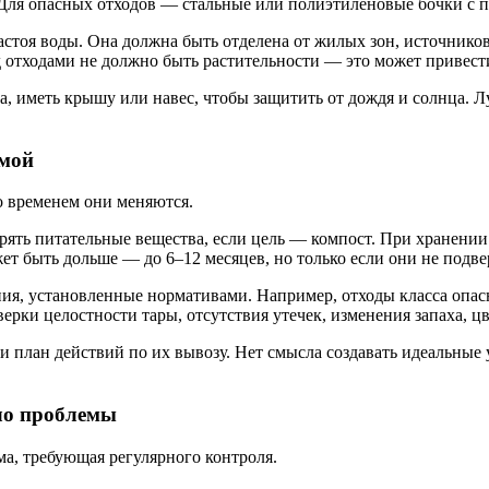
 Для опасных отходов — стальные или полиэтиленовые бочки с 
астоя воды. Она должна быть отделена от жилых зон, источников
од отходами не должно быть растительности — это может привес
а, иметь крышу или навес, чтобы защитить от дождя и солнца.
емой
о временем они меняются.
ять питательные вещества, если цель — компост. При хранении 
ет быть дольше — до 6–12 месяцев, но только если они не подв
, установленные нормативами. Например, отходы класса опасно
рки целостности тары, отсутствия утечек, изменения запаха, цв
 план действий по их вывозу. Нет смысла создавать идеальные у
ло проблемы
а, требующая регулярного контроля.