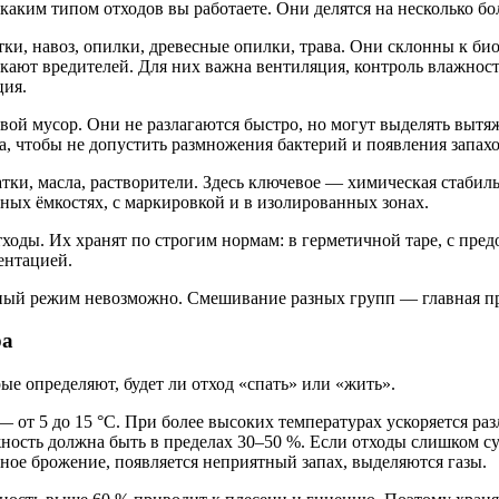
ким типом отходов вы работаете. Они делятся на несколько бол
ки, навоз, опилки, древесные опилки, трава. Они склонны к б
екают вредителей. Для них важна вентиляция, контроль влажнос
ция.
вой мусор. Они не разлагаются быстро, но могут выделять выт
, чтобы не допустить размножения бактерий и появления запахо
тки, масла, растворители. Здесь ключевое — химическая стабил
ьных ёмкостях, с маркировкой и в изолированных зонах.
оды. Их хранят по строгим нормам: в герметичной таре, с пред
ентацией.
ьный режим невозможно. Смешивание разных групп — главная пр
ра
ые определяют, будет ли отход «спать» или «жить».
 от 5 до 15 °C. При более высоких температурах ускоряется раз
ность должна быть в пределах 30–50 %. Если отходы слишком су
ое брожение, появляется неприятный запах, выделяются газы.