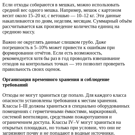
Если отходы собираются в мешках, можно использовать
средний вес одного мешка. Например, мешок с картоном
весит около 15–20 кг, с ветошью — 10–12 кг. Эти данные
накапливаются по дням, неделям, месяцам. Суммарный объём
рассчитывается как произведение количества единиц на
среднюю массу.
Важно не округлять данные слишком грубо. Даже
погрешность в 5–10% может привести к ошибкам при
формировании отчётов. Если есть возможность,
рекомендуется хотя бы раз в год проводить взвешивание
отходов на контрольных точках — это позволит проверить
правильность своих оценок.
Организация временного хранения и соблюдение
требований
Отходы не могут храниться где попало. Для каждого класса
опасности установлены требования к местам хранения.
Классы I–III должны храниться в специально оборудованных
помещениях с герметичными ёмкостями, маркировкой,
системой вентиляции, средствами пожаротушения и
ограничением доступа. Классы IV–V могут храниться на
открытых площадках, но только при условии, что они не
загрязняют почву и не попадают в водные источники.