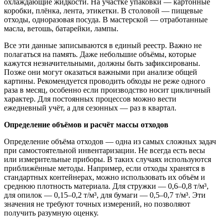
охлаждающие жидкости. На участке упаковки — картонные
коробки, плёнка, лента, этикетки. В столовой — пищевые
отходы, одноразовая посуда. В мастерской — отработанные
масла, ветошь, батарейки, лампы.
Все эти данные записываются в единый реестр. Важно не
полагаться на память. Даже небольшие объёмы, которые
кажутся незначительными, должны быть зафиксированы.
Позже они могут оказаться важными при анализе общей
картины. Рекомендуется проводить обходы не реже одного
раза в месяц, особенно если производство носит цикличный
характер. Для постоянных процессов можно вести
ежедневный учёт, а для сезонных — раз в квартал.
Определение объёмов и расчёт массы отходов
Определение объёма отходов — одна из самых сложных задач
при самостоятельной инвентаризации. Не всегда есть весы
или измерительные приборы. В таких случаях используются
приближённые методы. Например, если отходы хранятся в
стандартных контейнерах, можно использовать их объём и
среднюю плотность материала. Для стружки — 0,6–0,8 т/м³,
для опилок — 0,15–0,2 т/м³, для бумаги — 0,5–0,7 т/м³. Эти
значения не требуют точных измерений, но позволяют
получить разумную оценку.