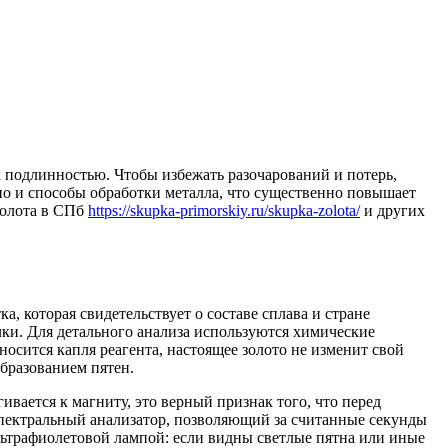
 подлинностью. Чтобы избежать разочарований и потерь,
 но и способы обработки металла, что существенно повышает
золота в СПб
https://skupka-primorskiy.ru/skupka-zolota/
и других
 которая свидетельствует о составе сплава и стране
лки. Для детального анализа используются химические
носится капля реагента, настоящее золото не изменит свой
бразованием пятен.
вается к магниту, это верный признак того, что перед
спектральный анализатор, позволяющий за считанные секунды
льтрафиолетовой лампой: если видны светлые пятна или иные