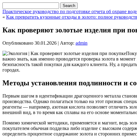
Практическое руководство по подготовке отчета об охране вод
«
Как превратить кухонные отходы в золото: полное руководс
Как проверяют золотые изделия при по
Опубликовано
30.01.2026
|
Автор:
admin
Поку
важно знать, как именно проводится проверка золота в момент
безопасность такой покупки для каждого клиента. Ну, а прода
городах.
Методы установления подлинности и со
Первым шагом в идентификации драгоценного металла становитс
производства. Однако полагаться только на этот признак спец
реагенты — например, азотная кислота позволяет отличить золо
внешний вид, в то время как сплавы на его основе моменталь
Помимо химической методики, применяется и магнит, ведь золо
покупателем обычная подделка либо изделие с высоким содер
определить процентное содержание золота и сторонних примес