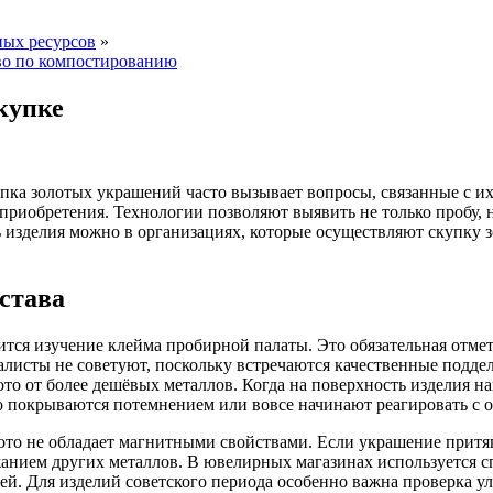
ных ресурсов
»
тво по компостированию
купке
пка золотых украшений часто вызывает вопросы, связанные с их
 приобретения. Технологии позволяют выявить не только пробу,
ть изделия можно в организациях, которые осуществляют скупку 
става
я изучение клейма пробирной палаты. Это обязательная отметка,
иалисты не советуют, поскольку встречаются качественные подде
то от более дешёвых металлов. Когда на поверхность изделия на
но покрываются потемнением или вовсе начинают реагировать с о
то не обладает магнитными свойствами. Если украшение притяги
жанием других металлов. В ювелирных магазинах используется 
ей. Для изделий советского периода особенно важна проверка у