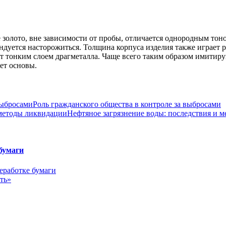
е золото, вне зависимости от пробы, отличается однородным то
ендуется насторожиться. Толщина корпуса изделия также играет
т тонким слоем драгметалла. Чаще всего таким образом имитиру
ет основы.
Роль гражданского общества в контроле за выбросами
Нефтяное загрязнение воды: последствия и 
бумаги
ть»