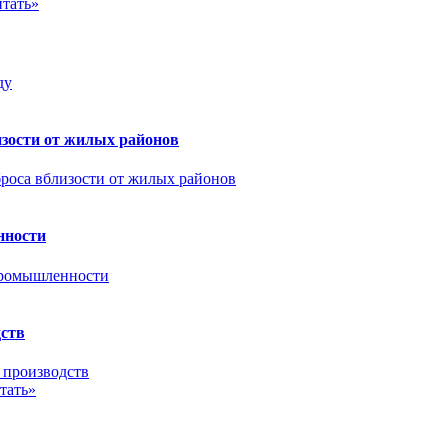
тать»
зости от жилых районов
нности
дств
тать»