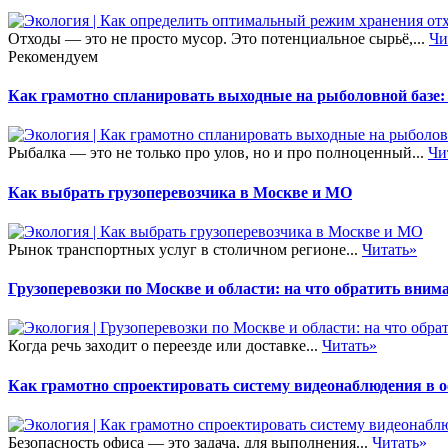
Отходы — это не просто мусор. Это потенциальное сырьё,...
Чи
Рекомендуем
Как грамотно спланировать выходные на рыболовной базе:
Рыбалка — это не только про улов, но и про полноценный...
Чи
Как выбрать грузоперевозчика в Москве и МО
Рынок транспортных услуг в столичном регионе...
Читать»
Грузоперевозки по Москве и области: на что обратить внима
Когда речь заходит о переезде или доставке...
Читать»
Как грамотно спроектировать систему видеонаблюдения в 
Безопасность офиса — это задача, для выполнения...
Читать»