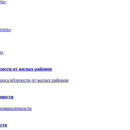
ть»
тать»
зости от жилых районов
нности
дств