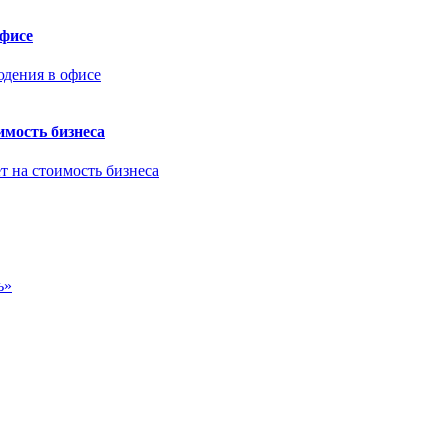
офисе
имость бизнеса
ь»