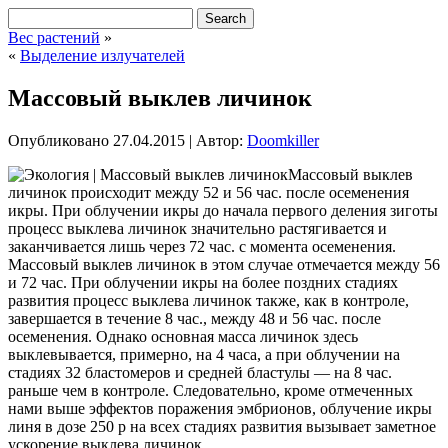
Вес растений
»
«
Выделение излучателей
Массовый выклев личинок
Опубликовано
27.04.2015
|
Автор:
Doomkiller
Массовый выклев
личинок происходит между 52 и 56 час. после осеменения
икры. При облучении икры до начала первого деления зиготы
процесс выклева личинок значительно растягивается и
заканчивается лишь через 72 час. с момента осеменения.
Массовый выклев личинок в этом случае отмечается между 56
и 72 час. При облучении икры на более поздних стадиях
развития процесс выклева личинок также, как в контроле,
завершается в течение 8 час.,
между 48 и 56 час. после
осеменения. Однако основная масса личинок здесь
выклевывается, примерно, на 4 часа, а при облучении на
стадиях 32 бластомеров и средней бластулы — на 8 час.
раньше чем в контроле. Следовательно, кроме отмеченных
нами выше эффектов поражения эмбрионов, облучение икры
линя в дозе 250 р на всех стадиях развития вызывает заметное
ускорение выклева личинок.