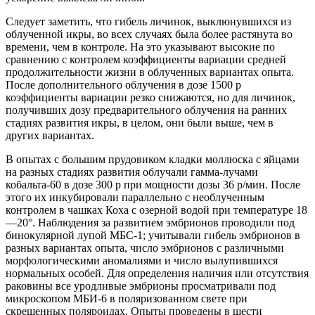
Следует заметить, что гибель личинок, выклюнувшихся из
облученной икры, во всех случаях была более растянута во
времени, чем в контроле. На это указывают высокие по
сравнению с контролем коэффициенты вариации средней
продолжительности жизни в облученных вариантах опыта.
После дополнительного облучения в дозе 1500 р
коэффициенты вариации резко снижаются, но для личинок,
получивших дозу предварительного облучения на ранних
стадиях развития икры, в целом, они были выше, чем в
других вариантах.
В опытах с большим прудовиком кладки моллюска с яйцами
на разных стадиях развития облучали гамма-лучами
кобальта-60 в дозе 300 р при мощности дозы 36 р/мин. После
этого их инкубировали параллельно с необлученным
контролем в чашках Коха с озерной водой при температуре 18
—20°. Наблюдения за развитием эмбрионов проводили под
бинокулярной лупой МБС-1; учитывали гибель эмбрионов в
разных вариантах опыта, число эмбрионов с различными
морфологическими аномалиями и число вылупившихся
нормальных особей. Для определения наличия или отсутствия
раковины все уродливые эмбрионы просматривали под
микроскопом МБИ-6 в поляризованном свете при
скрещенных поляроидах. Опыты проведены в шести