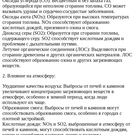
Оксиды углерода (CO): Бесцветный и без запаха газ,
образующийся при неполном сгорании топлива. CO может
вызывать удушье и сердечно-сосудистые заболевания.
Оксиды азота (NOx): Образуются при высоких температурах
сгорания топлива. NOx способствуют образованию
кислотных дождей, приземного озона и смога.
Диоксид серы (SO2): Образуется при сгорании топлива,
содержащего серу. SO2 способствует кислотным дождям и
проблемам с дыхательными путями.
Летучие органические соединения (ЛОС): Выделяются при
сгорании древесины и других органических материалов. ЛОС
способствуют образованию озона и других загрязняющих
веществ.
2. Влияние на атмосферу:
Ухудшение качества воздуха: Выбросы от печей и каминов
увеличивают концентрацию загрязняющих веществ в
атмосфере, особенно в зимний период, когда люди
используют их чаще.
Образование смога: Выбросы от печей и каминов могут
способствовать образованию смога, особенно в городах с
плотной застройкой.
Кислотные дожди: NOx и SO2, выброшенные в атмосферу от
печей и каминов, могут способствовать кислотным дождям,
которые ущербляют растения, почву и водоемы.