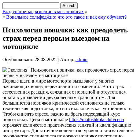
Воздушное загрязнение в мегаполисах
»
«
Вокальное сольфеджио: что это такое и как ему обучают?
Психология новичка: как преодолеть
страх перед первым выездом на
мотоцикле
Опубликовано
28.08.2025
|
Автор:
admin
Первые шаги в мире мотоспорта вызывают у многих
начинающих волну переживаний и сомнений. Этот страх —
естественная реакция, связанная с новизной и отсутствием
опыта в управлении двухколёсным транспортом. Для
большинства новичков критической становится не только
техническая подготовка, но и психологическая устойчивость.
Чтобы снизить стресс, важно выбрать подходящий курс
подготовки.
Цена в мотошколе
https://motoshkola.club/cena
отражает количество практических занятий и квалификацию
инструктора. Достаточное количество уроков и внимательное
руководство специалиста помогают новичку постепенно