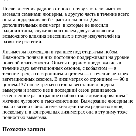
После внесения радиоизотопов в почву часть лизиметров
засевали семенами люцерны, а другую часть в течение всего
опыта поддерживали без растительности. Два
дополнительных лизиметра, в которые не вносили
радиоизотопы, служили контролем для установления
возможного влияния внесенных в почву излучателей на
развитие растений.
Лизиметры размещали в траншее под открытым небом.
Влажность почвы в них постоянно поддерживали на уровне
полевой влагоемкости. Опыты с церием продолжались в
течение двух вегетационных сезонов, с кобальтом — в
течение трех, а со стронцием и цезием — в течение четырех
вегетационных сезонов. В лизиметрах со стронцием — 90 и
цезием-137 после третьего сезона вегетации люцерна
вымерзла и вместо нее в последний сезон развивалось
естественное разнотравное сообщество с доминированием ‘
мятлика лугового и тысячелистника. Вымерзание люцерны не
было связано с биологическим действием радиоизотопов,
поскольку и в контрольных лизиметрах она в эту зиму тоже
полностью вымерзла.
Похожие записи