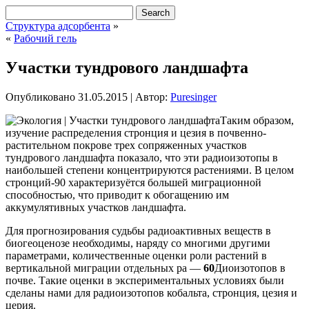
Структура адсорбента
»
«
Рабочий гель
Участки тундрового ландшафта
Опубликовано
31.05.2015
|
Автор:
Puresinger
Таким образом,
изучение распределения стронция и цезия в почвенно-
растительном покрове трех сопряженных участков
тундрового ландшафта показало, что эти радиоизотопы в
наибольшей степени концентрируются растениями. В целом
стронций-90 характеризуётся большей миграционной
способностью, что приводит к обогащению им
аккумулятивных участков ландшафта.
Для прогнозирования судьбы радиоактивных веществ в
биогеоценозе
необходимы, наряду со многими другими
параметрами, количественные оценки роли растений в
вертикальной миграции отдельных ра —
60
Диоизотопов в
почве. Такие оценки в экспериментальных условиях были
сделаны нами для радиоизотопов кобальта, стронция, цезия и
церия.