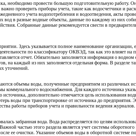
а, необходимо провести большую подготовительную работу. Она
пе важно проверить приборы учета, такие как водосчетчики и ра
ежедневного учета водопотребления и водоотведения, акты про
х вод в разные водные объекты, данные по каждому из них соби
йствия. Собранные данные рекомендуется свести в предварител
ятии. Здесь указывается полное наименование организации, е
деятельности по классификатору ОКВЭД, так как это влияет на 
тавляется отчет. Обязательно заполняется информация о водном 
тов, на каждый из них заполняется отдельная форма. В разделе 
ых уточнений.
ажаются объемы воды, полученные предприятием из различных ис
ы коммунального водоснабжения. Для каждого источника указыв
го источника, дополнительно отмечается цель использования во
отерь воды при транспортировке от источника до предприятия.
чества работы приборов учета и правильности ведения журналов.
алась забранная вода. Вода распределяется по целям использов
 Важной частью этого раздела является учет системы оборотног
осле ее очистки. Указание объемов воды в оборотной системе п