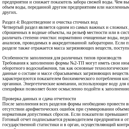
предприятии и снижает показатель забора свежей воды. Чем вы
объем воды, переданной другим предприятиям или населенным
других.
Раздел 4: Водоотведение и очистка сточных вод
Четвертый раздел является одним из самых важных и сложных 
сброшенных в водные объекты, на рельеф местности или в си
различать степени очистки: нормативно очищенные воды, недо
анализов, проводимых в аккредитованной лаборатории. Если п
разделе также отражается масса загрязняющих веществ, поступ
Особенности заполнения для различных типов производств
Требования к заполнению формы №2-ТП могут иметь свои нюан
оборотного водоснабжения, так как основные технологически
данные о составе и массе сбрасываемых загрязняющих вещест
характеризуются показателем биохимического потребления к
органики. Энергетические компании, использующие воду для о
специфики позволяет более осмысленно подойти к заполнению
Проверка данных и сдача отчетности
После заполнения всех разделов формы необходимо провести в
отсутствии арифметических ошибок при суммировании объемов
нормативам допустимых сбросов. Если показатели превышают 
Готовый отчет подписывается руководителем предприятия и о
государственной статистики и в орган, осуществляющий контр