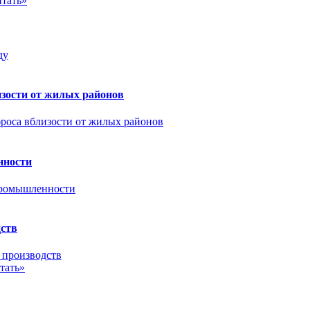
тать»
зости от жилых районов
нности
дств
тать»