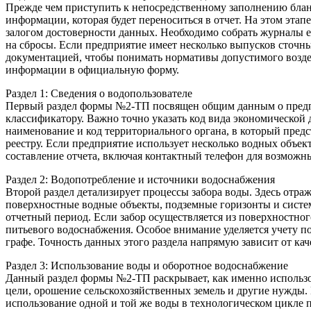
Прежде чем приступить к непосредственному заполнению бланк
информации, которая будет переноситься в отчет. На этом эта
залогом достоверности данных. Необходимо собрать журналы 
на сбросы. Если предприятие имеет несколько выпусков сточны
документацией, чтобы понимать нормативы допустимого возде
информации в официальную форму.
Раздел 1: Сведения о водопользователе
Первый раздел формы №2-ТП посвящен общим данным о предпри
классификатору. Важно точно указать код вида экономической 
наименование и код территориального органа, в который предс
реестру. Если предприятие использует несколько водных объек
составление отчета, включая контактный телефон для возможн
Раздел 2: Водопотребление и источники водоснабжения
Второй раздел детализирует процессы забора воды. Здесь отр
поверхностные водные объекты, подземные горизонты и систем
отчетный период. Если забор осуществляется из поверхностно
питьевого водоснабжения. Особое внимание уделяется учету п
графе. Точность данных этого раздела напрямую зависит от ка
Раздел 3: Использование воды и оборотное водоснабжение
Данный раздел формы №2-ТП раскрывает, как именно использов
цели, орошение сельскохозяйственных земель и другие нужды.
использование одной и той же воды в технологическом цикле п