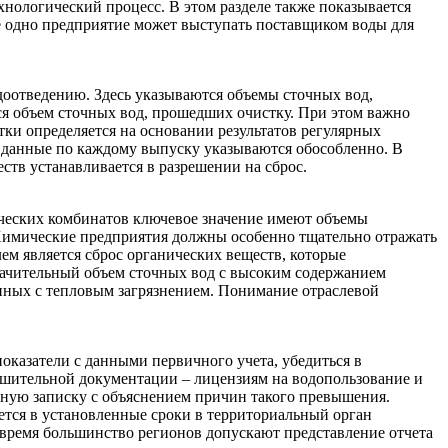
хнологический процесс. В этом разделе также показывается
е одно предприятие может выступать поставщиком воды для
доотведению. Здесь указываются объемы сточных вод,
ся объем сточных вод, прошедших очистку. При этом важно
тки определяется на основании результатов регулярных
, данные по каждому выпуску указываются обособленно. В
ств устанавливается в разрешении на сброс.
ческих комбинатов ключевое значение имеют объемы
 Химические предприятия должны особенно тщательно отражать
м является сброс органических веществ, которые
ачительный объем сточных вод с высоким содержанием
анных с тепловым загрязнением. Понимание отраслевой
оказатели с данными первичного учета, убедиться в
ешительной документации – лицензиям на водопользование и
ную записку с объяснением причин такого превышения.
тся в установленные сроки в территориальный орган
 время большинство регионов допускают представление отчета