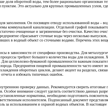
ше доля оборотной воды, тем более рационально организован те
 пунктам. Это актуально для крупных промышленных узлов, гд
для заполнения. Он посвящен отводу использованной воды – во
стемы коммунальной канализации. Отдельной графой показывает
статочно очищенные и загрязненные без очистки. Качество очис
редприятие сбрасывает сточные воды через несколько выпусков
ивших в водный объект со сточными водами. Перечень этих веще
сы в зависимости от специфики производства. Для металлурги
е процессы требуют большого количества воды для охлаждения.
в. Для целлюлозно-бумажной промышленности важным показателе
ислорода. Предприятия пищевой промышленности часто имеют зн
хлаждения оборотных циклов, делают акцент на разделах, связ
 отчета и избежать типичных ошибок.
нутреннюю проверку данных. Рекомендуется сверить итоговые п
. Особое внимание следует уделить соответствию данных разр
установленные нормативы, необходимо подготовить пояснитель
тветственным исполнителем. Подписанный документ представляе
оль за использованием и охраной водных объектов. В настоящее