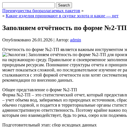
Преимущества биоразлагаемых пакетов
»
«
Какие изделия принимают в скупке золота и какие — нет
Заполняем отчётность по форме №2-ТП 
Опубликовано
26.01.2026
|
Автор:
admin
Отчетность по форме №2-ТП является важным инструментом эк
на окружающую среду. Правильное и своевременное заполнен
природным ресурсам.
Понимание структуры отчета и принципо
может показаться сложной, но последовательное изучение ее р
сталкиваются с этой формой отчетности или хотят систематизи
рекомендации по внесению данных.
Общее представление о форме №2-ТП
Форма №2-ТП – это статистический отчет, который предостав
– учет объема вод, забираемых из природных источников, сбра
обычно годовой, и подается в территориальные органы статист
административную ответственность. Поэтому крайне важно по
которым оно взаимодействует, будь то река, озеро или подземн
Подготовительный этап: сбор исходных данных