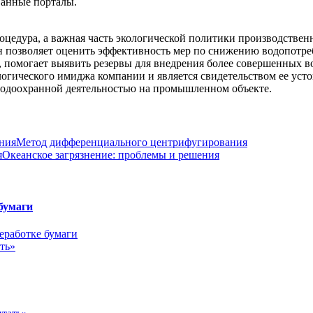
ванные порталы.
цедура, а важная часть экологической политики производствен
н позволяет оценить эффективность мер по снижению водопотр
, помогает выявить резервы для внедрения более совершенных 
логического имиджа компании и является свидетельством ее ус
родоохранной деятельностью на промышленном объекте.
Метод дифференциального центрифугирования
Океанское загрязнение: проблемы и решения
бумаги
ть»