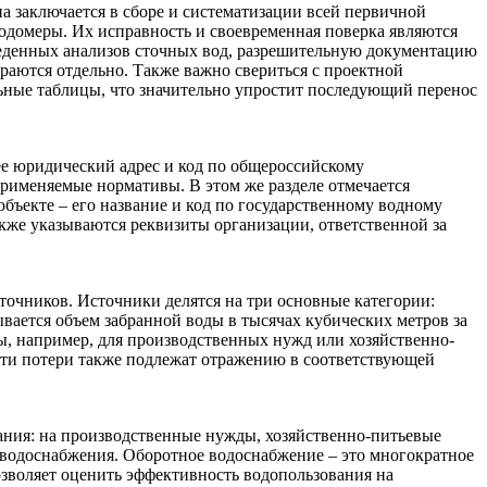
 заключается в сборе и систематизации всей первичной
сходомеры. Их исправность и своевременная поверка являются
веденных анализов сточных вод, разрешительную документацию
раются отдельно. Также важно свериться с проектной
ьные таблицы, что значительно упростит последующий перенос
е юридический адрес и код по общероссийскому
применяемые нормативы. В этом же разделе отмечается
объекте – его название и код по государственному водному
также указываются реквизиты организации, ответственной за
точников. Источники делятся на три основные категории:
ается объем забранной воды в тысячах кубических метров за
ды, например, для производственных нужд или хозяйственно-
 Эти потери также подлежат отражению в соответствующей
ания: на производственные нужды, хозяйственно-питьевые
о водоснабжения. Оборотное водоснабжение – это многократное
озволяет оценить эффективность водопользования на