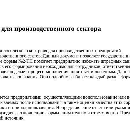
для производственного сектора
ологического контроля для производственных предприятий.
Данный документ позволяет государственн
ие формы №2-ТП помогает предприятию избежать штрафных санк
в его формирования необходимо для сотрудников, ответственны
азделов делает процесс заполнения понятным и логичным. Данна
ровать свои знания. Она подробно разбирает каждый раздел форм
ляется предприятиями, осуществляющими водопользование или 
сываемых после использования, а также оценки качества этих сб
ики и природопользования. Непредставление отчета или указани
дходить к заполнению формы внимательно и ответственно. Пред
ый источник.