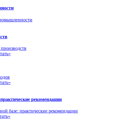
нности
дств
тать»
тать»
 практические рекомендации
тать»