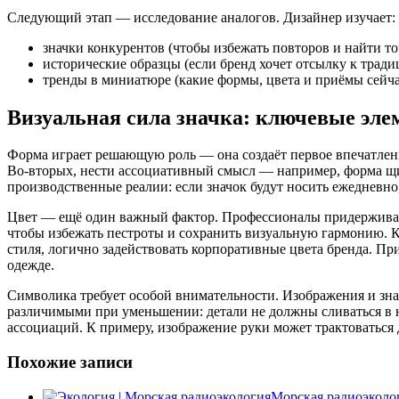
Следующий этап — исследование аналогов. Дизайнер изучает:
значки конкурентов (чтобы избежать повторов и найти то
исторические образцы (если бренд хочет отсылку к тради
тренды в миниатюре (какие формы, цвета и приёмы сейча
Визуальная сила значка: ключевые эл
Форма играет решающую роль — она создаёт первое впечатлени
Во-вторых, нести ассоциативный смысл — например, форма щит
производственные реалии: если значок будут носить ежедневно,
Цвет — ещё один важный фактор. Профессионалы придерживают
чтобы избежать пестроты и сохранить визуальную гармонию. К
стиля, логично задействовать корпоративные цвета бренда. При
одежде.
Символика требует особой внимательности. Изображения и зн
различимыми при уменьшении: детали не должны сливаться в 
ассоциаций. К примеру, изображение руки может трактоваться д
Похожие записи
Морская радиоэколо