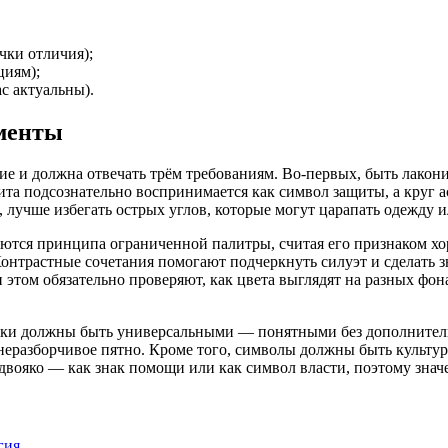
чки отличия);
циям);
с актуальны).
ементы
е и должна отвечать трём требованиям. Во-первых, быть лакони
а подсознательно воспринимается как символ защиты, а круг ас
 лучше избегать острых углов, которые могут царапать одежду и
ся принципа ограниченной палитры, считая его признаком хор
онтрастные сочетания помогают подчеркнуть силуэт и сделать з
 этом обязательно проверяют, как цвета выглядят на разных фона
аки должны быть универсальными — понятными без дополнитель
неразборчивое пятно. Кроме того, символы должны быть культу
вояко — как знак помощи или как символ власти, поэтому значен
гия