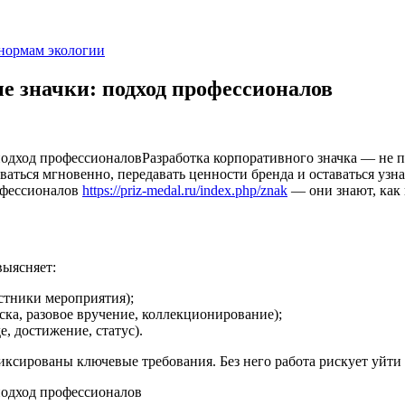
 нормам экологии
е значки: подход профессионалов
Разработка корпоративного значка — не п
аться мгновенно, передавать ценности бренда и оставаться узн
рофессионалов
https://priz-medal.ru/index.php/znak
— они знают, как 
выясняет:
астники мероприятия);
ска, разовое вручение, коллекционирование);
, достижение, статус).
ксированы ключевые требования. Без него работа рискует уйти 