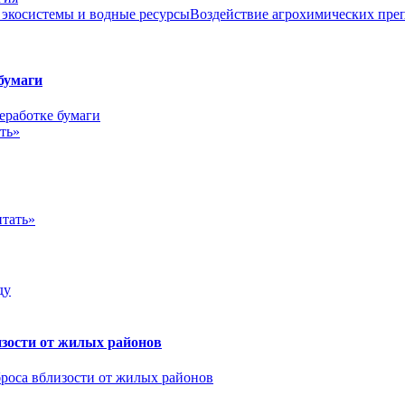
Воздействие агрохимических преп
бумаги
ть»
тать»
зости от жилых районов