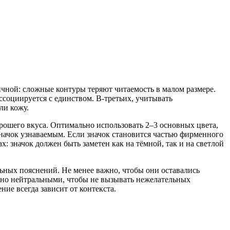
чной: сложные контуры теряют читаемость в малом размере.
социируется с единством. В-третьих, учитывать
ли кожу.
ошего вкуса. Оптимально использовать 2–3 основных цвета,
начок узнаваемым. Если значок становится частью фирменного
х: значок должен быть заметен как на тёмной, так и на светлой
ных пояснений. Не менее важно, чтобы они оставались
рно нейтральными, чтобы не вызывать нежелательных
ие всегда зависит от контекста.