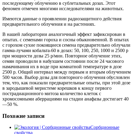
последующему облучению в сублетальных дозах. Этот
феномен отмечен многими исследователями на животных.
Имеются данные о проявлении радиозащитного действия
предварительного облучения и на растениях.
В нашей лаборатории аналогичный эффект зафиксирован в
опытах. с семенами гороха и сосны обыкновенной. В опытах
с горохом сухие покоящиеся семена предварительно облучали
гамма-лучами кобальта-60 в дозах: 50, 100, 250, 1000 и 2500 р
при мощности дозы 25 р/мин. Повторное облучение этих,
семян проводили в набухшем состоянии после 24 часового
намачивания их в воде при комнатной температуре в дозе
2500 р. Общий интервал между первым и вторым облучением
500 часов. Выбор дозы для повторного облучения обусловлен
тем, что, как показали предварительные опыты, при этой дозе
в зародышевой меристеме корешков к концу первого
пострадиационного митоза количество клеток с
хромосомными аберрациями на стадии анафазы достигает 40
—50 %.
Похожие записи
Сорбционные
свойства