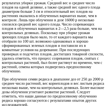
результатах уборки урожая. Средний вес и среднее число
плодов на одной делянке, а также средний вес одного плода
диаметром больше 3 см и относительный вес плодов на
растениях оказались в облученных вариантах выше, чем в
контроле. Лишь при облучении в дозе 16000 р несколько
снизился средний вес одного плода. Число созревающих
плодов в облученных вариантах в 2—2,5 раза больше, чем на
контрольных делянках. Поскольку при уборке урожая
зреющих плодов было мало, то от каждого варианта мы
отобрали по 100 шт. возможно одинаковых и хорошо
сформированных зеленых плодов и поставили их в
комнатные условия на дозревание. При последующих
проверках и подсчетах плодов, достигших товарной спелости,
удалось отметить, что процесс созревания плодов, снятых с
контрольных растений, был более растянут во времени, чем с
растений, семена которых подверглись предпосевному
облучению.
При облучении семян редиса в диапазоне доз от 250 до 2000 р
среднее число растений, вес корнеплодов и вес листьев редиса
несколько выше, чем на контрольных делянках. Более высокие
дозы облучения угнетают развитие растений. Следует
отметить, что наши данные по предпосевному облучению
редиса хорошо согласуются с результатами опытов других
исследователей.