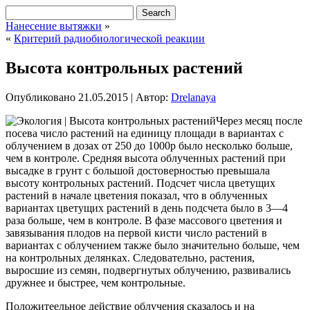
Нанесение вытяжки
»
«
Критерий радиобиологической реакции
Высота контрольных растений
Опубликовано
21.05.2015
|
Автор:
Drelanaya
Через месяц после
посева число растений на единицу площади в вариантах с
облучением в дозах от 250 до 1000р было несколько больше,
чем в контроле. Средняя высота облученных растений при
высадке в грунт с большой достоверностью превышала
высоту контрольных растений. Подсчет числа цветущих
растений в начале цветения показал, что в облученных
вариантах цветущих растений в день подсчета
было в 3—4
раза больше, чем в контроле. В фазе массового цветения и
завязывания плодов на первой кисти число растений в
вариантах с облучением также было значительно больше, чем
на контрольных делянках. Следовательно, растения,
выросшие из семян, подвергнутых облучению, развивались
дружнее и быстрее, чем контрольные.
Положитеельное действие облучения сказалось и на