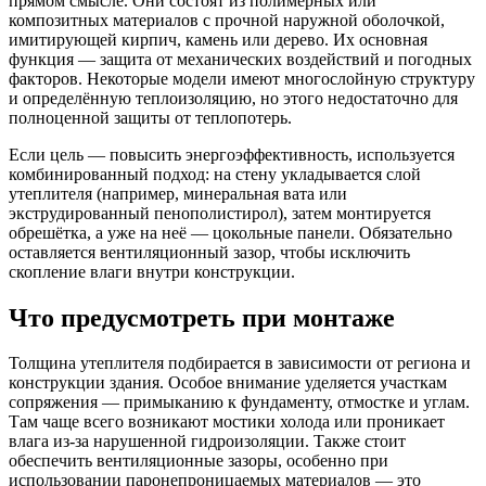
прямом смысле. Они состоят из полимерных или
композитных материалов с прочной наружной оболочкой,
имитирующей кирпич, камень или дерево. Их основная
функция — защита от механических воздействий и погодных
факторов. Некоторые модели имеют многослойную структуру
и определённую теплоизоляцию, но этого недостаточно для
полноценной защиты от теплопотерь.
Если цель — повысить энергоэффективность, используется
комбинированный подход: на стену укладывается слой
утеплителя (например, минеральная вата или
экструдированный пенополистирол), затем монтируется
обрешётка, а уже на неё — цокольные панели. Обязательно
оставляется вентиляционный зазор, чтобы исключить
скопление влаги внутри конструкции.
Что предусмотреть при монтаже
Толщина утеплителя подбирается в зависимости от региона и
конструкции здания. Особое внимание уделяется участкам
сопряжения — примыканию к фундаменту, отмостке и углам.
Там чаще всего возникают мостики холода или проникает
влага из-за нарушенной гидроизоляции. Также стоит
обеспечить вентиляционные зазоры, особенно при
использовании паронепроницаемых материалов — это